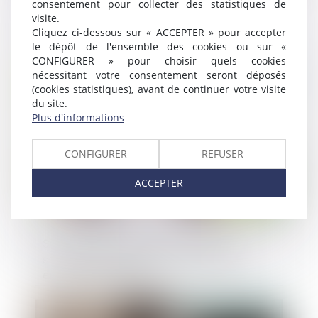
consentement pour collecter des statistiques de
Surcoûts liés aux mesures sanitaires pour
visite.
les artisans du bâtiment
Cliquez ci-dessous sur « ACCEPTER » pour accepter
le dépôt de l'ensemble des cookies ou sur «
CONFIGURER » pour choisir quels cookies
nécessitant votre consentement seront déposés
Publié le :
04/06/2020
(cookies statistiques), avant de continuer votre visite
du site.
Plus d'informations
CONFIGURER
REFUSER
ACCEPTER
Sur demande, le juge doit surseoir à
statuer pour régulariser l’autorisation
environnementale
Publié le :
04/06/2020