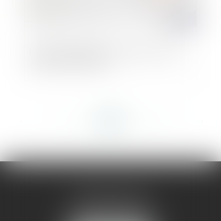
Le décret d’application relatif aux fonds
de pérennité est paru
<<
<
...
280
281
282
283
284
285
286
...
>
>>
AMMA MONTPELLIER
1 rue du Pont de Lattes
34070 MONTPELLIER