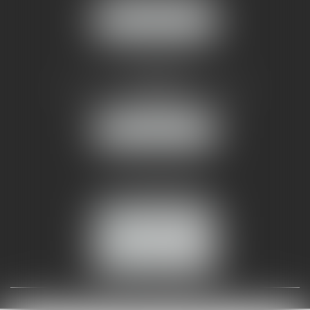
NOUS LOCALISER
AMMA NÎMES
93 Chem. Bas du Mas de Boudan
30000 NÎMES
NOUS LOCALISER
Tél :
04 99 74 01 09
Fax : 04 99 74 01 13
NOUS CONTACTER
ESPACE CLIENT