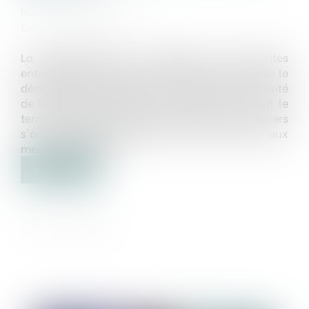
Publié le :
04/06/2020
Source :
batinfo.com
La Confédération de l'artisanat et des petites
entreprises du bâtiment (CAPEB) constate que le
déconfinement permet à une partie de l'activité
de l'artisanat du bâtiment de repartir sur tout le
territoire. Cependant cette reprise des chantiers
s'accompagnent forcément de surcoûts liés aux
mesures sanitaires...
Lire la suite