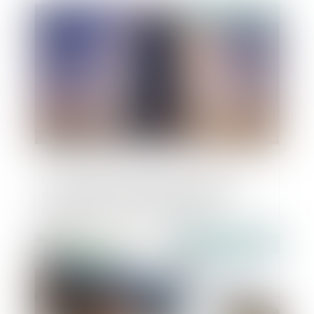
Publié le :
09/06/2020
La portée de l’engagement de caution
d’une SAS pris par son président en
dépassement de son objet social
Publié le :
05/06/2020