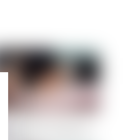
Publié le :
07/06/2023
rché de substitution : précisions sur le
oit de suivi par le titulaire défaillant de