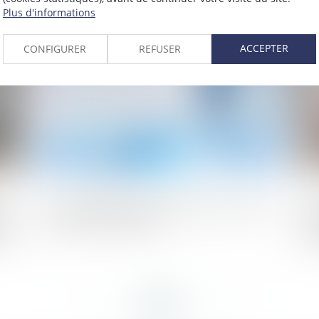
l’
Plus d'informations
023
Publié le :
06/06/2023
ACCEPTER
CONFIGURER
REFUSER
oit
La responsabilité du président de la SASU :
Te
t
une analyse juridique
mo
nt
ve
<<
<
...
146
147
148
149
150
151
152
...
>
>>