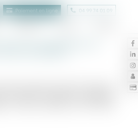
Paiement en ligne
04 99 74 01 09
Honoraires
Contact
Enchères
 fait d’une modification du
 vente immobilière
e conforme du vendeur d'un terrain vendu comme
date du transfert de propriété, au regard des
e en vigueur à cette date, les modifications
tion du conseil municipal, mais non encore