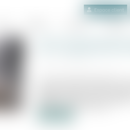
Espace client
quipe
Médiation
Expertises
Actualités
Terrain inconstructible du
PLU : conséquence sur la
Publié le :
06/06/2023
Source :
www.lemag-juridique.com
Le respect de l'obligation de délivranc
étant constructible, s'apprécie à la 
dispositions du plan local d'urbanism
adoptées antérieurement par délibéra
publiées n'étant pas applicables...
Lire la suite