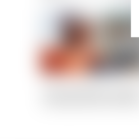
Publié le :
07/06/2
Le garant d’achèvement d’un ouvrage d
prouver que le solde du prix de vente es
la contrepartie des travaux d’achèveme