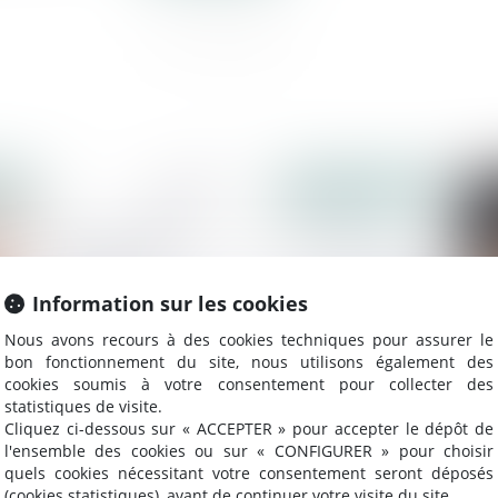
023
Publié le :
08/06/2023
Information sur les cookies
Nous avons recours à des cookies techniques pour assurer le
bon fonctionnement du site, nous utilisons également des
cookies soumis à votre consentement pour collecter des
statistiques de visite.
Cliquez ci-dessous sur « ACCEPTER » pour accepter le dépôt de
Réforme du régime des fusions, scissions,
Ma
l'ensemble des cookies ou sur « CONFIGURER » pour choisir
quels cookies nécessitant votre consentement seront déposés
APA et opérations transfrontalières
dr
(cookies statistiques), avant de continuer votre visite du site.