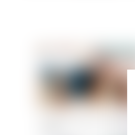
Publié le :
09/06/2
Société en formation et concurrence
déloyale