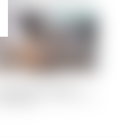
administration
Publié le :
06/06/2023
rrain inconstructible du fait d’une
dification du PLU : conséquence sur la
nte immobilière