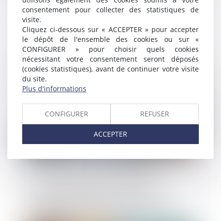
consentement pour collecter des statistiques de
visite.
Quel régime si le sous-traitant délègue
Cliquez ci-dessous sur « ACCEPTER » pour accepter
l’entrepreneur principal pour payer son
le dépôt de l'ensemble des cookies ou sur «
propre sous-traitant ?
CONFIGURER » pour choisir quels cookies
nécessitant votre consentement seront déposés
Publié le :
05/01/2024
(cookies statistiques), avant de continuer votre visite
du site.
Plus d'informations
CONFIGURER
REFUSER
ACCEPTER
Le droit de poursuite de la résidence
principale après la clôture de la
liquidation judiciaire pour insuffisance
d’actifs