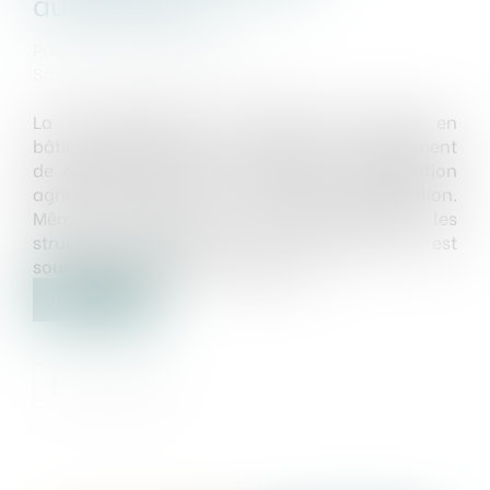
autorisations ?
Publié le :
10/01/2024
Source :
www.actu-juridique.fr
La transformation d’un bâtiment agricole en
bâtiment d’habitation conduit à un changement
de destination entre la destination exploitation
agricole et forestière et la destination habitation.
Même réalisée sans travaux affectant les
structures porteuses ou la façade, elle est
soumise à déclaration préalable...
Lire la suite