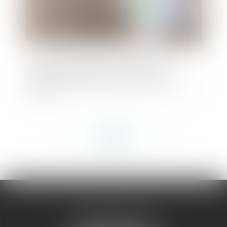
Le droit de préférence du locataire
commercial écarté en cas de vente sur
saisie
<<
<
...
107
108
109
110
111
112
113
...
>
>>
AMMA MONTPELLIER
1 rue du Pont de Lattes