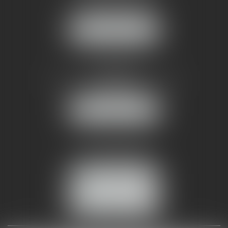
34070 MONTPELLIER
NOUS LOCALISER
AMMA NÎMES
93 Chem. Bas du Mas de Boudan
30000 NÎMES
NOUS LOCALISER
Tél :
04 99 74 01 09
Fax : 04 99 74 01 13
NOUS CONTACTER
ESPACE CLIENT