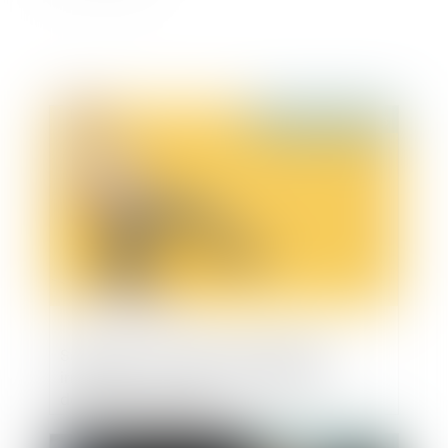
Publié le :
28/04/2023
Sanction d’une vente au déballage
irrégulière : une amende forfaitaire
désormais possible
Publié le :
27/04/2023