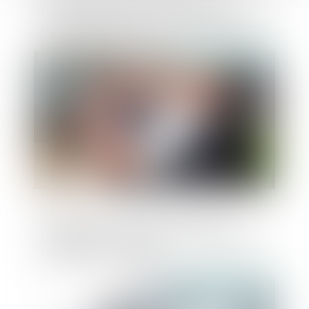
recevabilité de l’action sur le fondement
de la garantie décennale exercée par le nu
propriétaire
Publié le :
26/04/2023
Sollicitation de mise en retraite pour
invalidité et impossible droit à l’allocation
chômage pour l’agent
Publié le :
26/04/2023