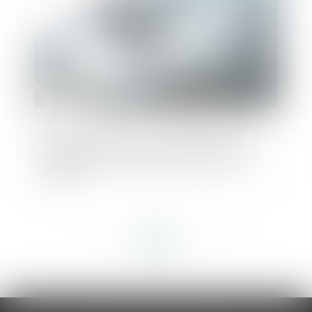
Responsabilité des produits défectueux :
le défaut d’information établit celui du
produit
<<
<
...
154
155
156
157
158
159
160
...
>
>>