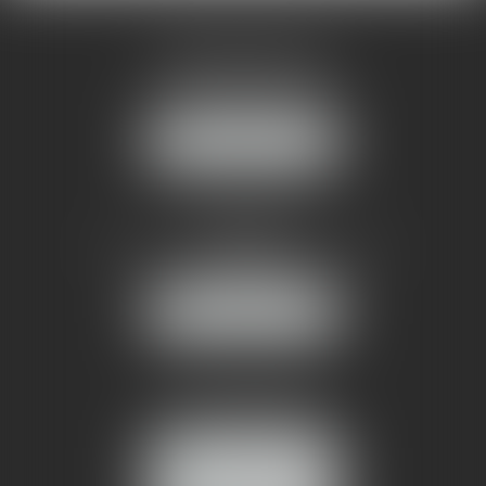
AMMA MONTPELLIER
1 rue du Pont de Lattes
34070 MONTPELLIER
NOUS LOCALISER
AMMA NÎMES
93 Chem. Bas du Mas de Boudan
30000 NÎMES
NOUS LOCALISER
Tél :
04 99 74 01 09
Fax : 04 99 74 01 13
NOUS CONTACTER