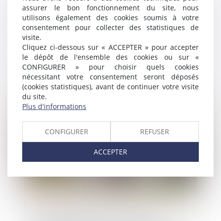
assurer le bon fonctionnement du site, nous
utilisons également des cookies soumis à votre
consentement pour collecter des statistiques de
visite.
Cliquez ci-dessous sur « ACCEPTER » pour accepter
PUV : la chambre commerciale exclut,
le dépôt de l'ensemble des cookies ou sur «
comme la 3e chambre civile, la
CONFIGURER » pour choisir quels cookies
nécessitant votre consentement seront déposés
rétractation du promettant
(cookies statistiques), avant de continuer votre visite
du site.
Publié le :
26/04/2023
Plus d'informations
CONFIGURER
REFUSER
ACCEPTER
Travaux initiés par l’usufruitier et