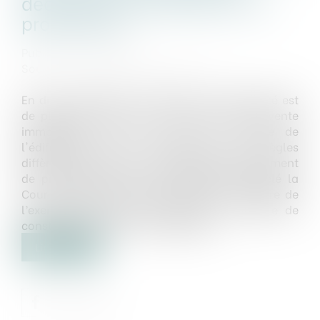
décennale exercée par le nu
propriétaire
Publié le :
26/04/2023
Source :
www.lemag-juridique.com
En droit immobilier, l’accession à la propriété est
de plein droit lors de la conclusion d’une vente
immobilière, sinon au fur et à mesure de
l'édification de la construction. Les règles
diffèrent cependant en matière de démembrement
de propriété, comme l’a récemment rappelé la
Cour de cassation, notamment dans le cadre de
l’exercice des garanties légales en matière de
construction, par le nu propriétaire...
Lire la suite