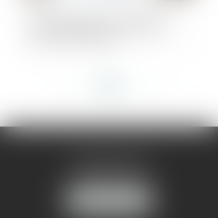
Le juge peut appliquer un abattement
pour illicéité des constructions sur la
valeur du bien délaissé
<<
<
...
110
111
112
113
114
115
116
...
>
>>
AMMA MONTPELLIER
1 rue du Pont de Lattes
34070 MONTPELLIER
NOUS LOCALISER