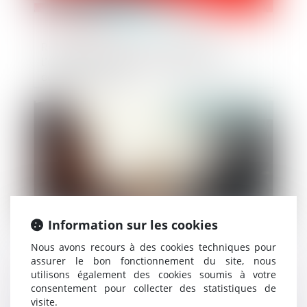
Recevabilité des poursuites après
l’adoption du plan de redressement : le
cas de la caution
Publié le :
14/12/2023
Information sur les cookies
Nous avons recours à des cookies techniques pour
assurer le bon fonctionnement du site, nous
TUP : qualité pour agir de la société
utilisons également des cookies soumis à votre
absorbante dès la fusion
consentement pour collecter des statistiques de
visite.