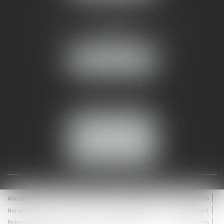
AMMA NÎMES
93 Chem. Bas du Mas de Boudan
30000 NÎMES
NOUS LOCALISER
Tél :
04 99 74 01 09
Fax : 04 99 74 01 13
NOUS CONTACTER
ESPACE CLIENT
Accueil
Équipe
Médiation
Expertises
Actualités
Honoraires
Contact
Enchères
Espace client
Paiement en ligne
Saisie immobilière
Plan du site