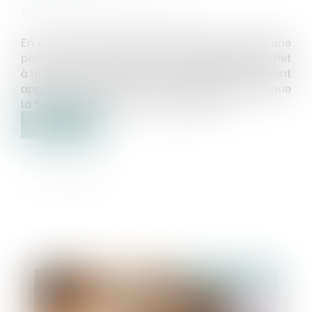
Source :
www.labase-lextenso.fr
En cas de fusion-absorption sans création d’une
personne morale nouvelle, l’opération prend effet
à la date de la dernière assemblée générale ayant
approuvé la fusion, sauf si le contrat prévoit que
la fusion prend effet à une autre date...
Lire la suite
Publié le :
15/12/2023