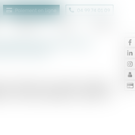
Paiement en ligne
04 99 74 01 09
Honoraires
Contact
Enchères
 société civile prise sans
t être annulée
s de société civile en violation des règles de
ent la nullité. Cette solution est confirmée à
tation d’une clause ambiguë des statuts d’un