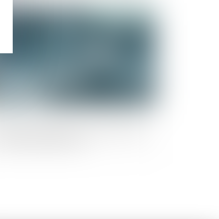
Publié le :
22/11/2022
partition inégalitaire des résultats dans
e société de personnes