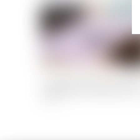
Publié le :
24/11/
L’interdiction de l’obtention d’un avant
sans contrepartie ou disproportionné es
valide