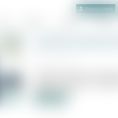
Espace client
quipe
Médiation
Expertises
Actualités
Une décision collective de
respecter les statuts peu
Publié le :
29/11/2022
Source :
www.efl.fr
Les décisions adoptées par les associé
majorité prévues par les statuts encour
l’occasion d’un litige sur l’interpré
groupement agricole...
Lire la suite