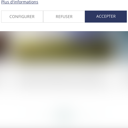
Plus d'informations
2022
Publié le :
24/11/2022
ACCEPTER
CONFIGURER
REFUSER
age
Conditions d’application de la garantie
Ré
t
décennale aux panneaux photovoltaïques
un
<<
<
...
175
176
177
178
179
180
181
...
>
>>