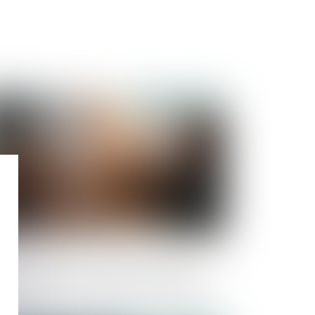
Publié le :
24/11/2022
 non-respect des règles d'urbanisme
empêche pas la prescription acquisitive