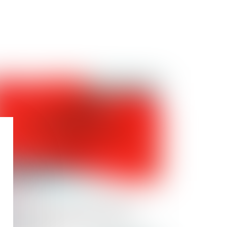
Publié le :
11/04/2024
banisme : document d’urbanisme et
torisations pour abattage d’arbres,