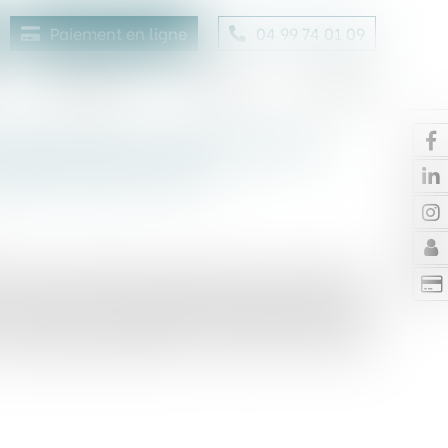
Paiement en ligne
04 99 74 01 09
Honoraires
Contact
Enchères
rbanisme et autorisations
débroussaillement
joute les périmètres des secteurs concernés par
 de maintien en état débroussaillé résultant de
u livre Ier du code forestier, à la liste des annexes
e communale (articles R. 151-53 et R. 161-8 du