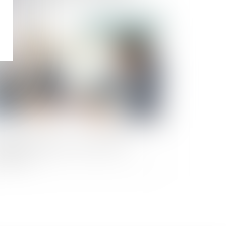
broussaillement
Publié le :
10/04/2024
ssion d'entreprise : que faire de la
ésorerie ?