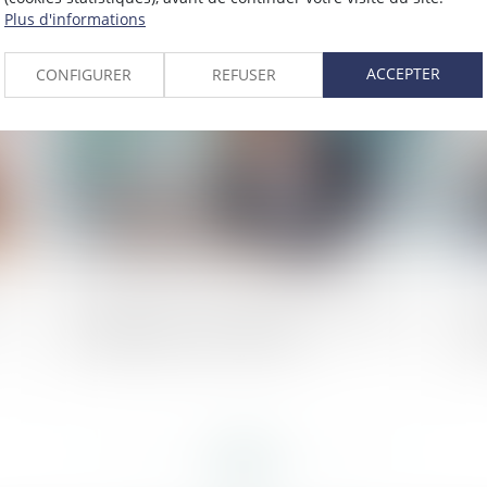
commerciaux
dé
Plus d'informations
2024
Publié le :
11/04/2024
ACCEPTER
CONFIGURER
REFUSER
de
Liquidation d’une société de maintenance
Ce
: revendication d’un aéronef
tr
<<
<
...
89
90
91
92
93
94
95
...
>
>>