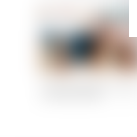
Publié le :
11/04/
Assurance des collectivités : l'Autorité 
la concurrence est saisie