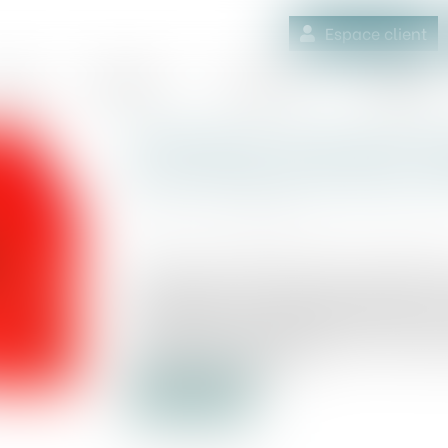
Espace client
quipe
Médiation
Expertises
Actualités
Urbanisme : document d’u
pour abattage d’arbres, 
Publié le :
11/04/2024
Source :
www.maisondescommunes85.fr
Le décret n° 2024-295 du 29 mars 2024 a
des obligations de débroussaillement ou
l'application des dispositions du titre III d
au plan local d'urbanisme et à la cart
code de l'urbanisme)...
Lire la suite