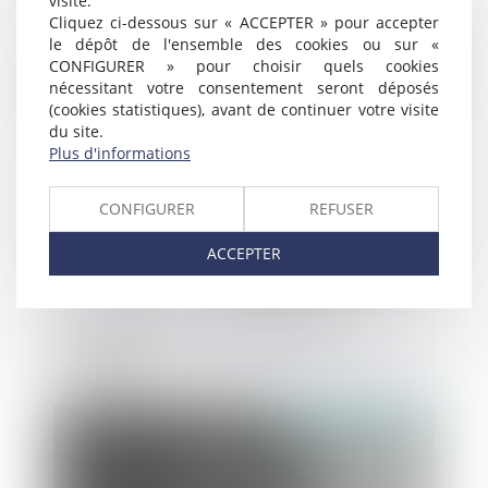
visite.
d'impôt recherche
Cliquez ci-dessous sur « ACCEPTER » pour accepter
le dépôt de l'ensemble des cookies ou sur «
Publié le :
14/03/2019
CONFIGURER » pour choisir quels cookies
nécessitant votre consentement seront déposés
(cookies statistiques), avant de continuer votre visite
du site.
Plus d'informations
CONFIGURER
REFUSER
ACCEPTER
Vente à distance : formulaire de
rétractation et contraintes de temps ou
d'espace
Publié le :
14/03/2019