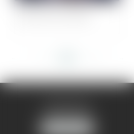
Urbanisme et droit au logement
<<
<
...
334
335
336
337
338
339
340
...
>
>>
AMMA MONTPELLIER
1 rue du Pont de Lattes
34070 MONTPELLIER
NOUS LOCALISER