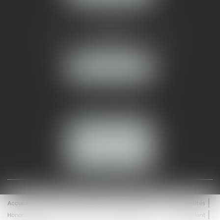
AMMA NÎMES
93 Chem. Bas du Mas de Boudan
30000 NÎMES
NOUS LOCALISER
Tél :
04 99 74 01 09
Fax : 04 99 74 01 13
NOUS CONTACTER
ESPACE CLIENT
Accueil
Équipe
Médiation
Expertises
Actualités
Honoraires
Contact
Enchères
Espace client