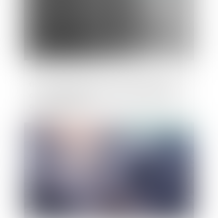
Quelle obligation pour les greffes dans la
communication des décisions judiciaires
aux requérants?
Publié le :
14/03/2019