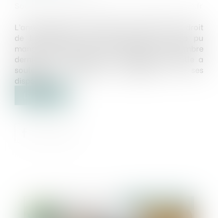
Source :
droit-urbanisme-et-amenagement.efe.fr
L’année 2018 aura été celle du renouveau en droit
de l’urbanisme. En effet, personne n’aura pu
manquer la sortie de la loi ELAN le 23 novembre
dernier et notamment les polémiques qu’elle a
soulevées concernant certaines de ses
dispositions...
Lire la suite
Publié le :
20/03/2019