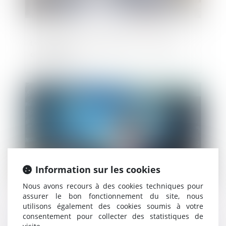
Le recours à l'architecte est-il toujours
obligatoire?
Publié le :
14/03/2019
Information sur les cookies
Nous avons recours à des cookies techniques pour
assurer le bon fonctionnement du site, nous
utilisons également des cookies soumis à votre
Les entreprises en difficulté peuvent
consentement pour collecter des statistiques de
prétendre au remboursement du crédit