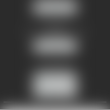
NOUS LOCALISER
AMMA NÎMES
93 Chem. Bas du Mas de Boudan
30000 NÎMES
NOUS LOCALISER
Tél :
04 99 74 01 09
Fax : 04 99 74 01 13
NOUS CONTACTER
ESPACE CLIENT