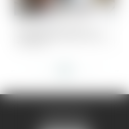
Jeune entreprise de croissance : les
indicateurs de performance économique
sont précisés
<<
<
...
80
81
82
83
84
85
86
...
>
>>
AMMA MONTPELLIER
1 rue du Pont de Lattes
34070 MONTPELLIER