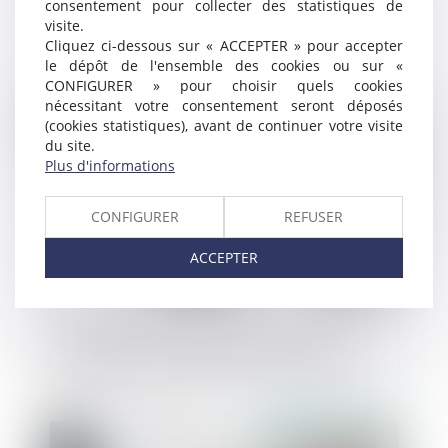
consentement pour collecter des statistiques de
Urbanisme et environnement : certificat de
visite.
projet sur les friches
Cliquez ci-dessous sur « ACCEPTER » pour accepter
le dépôt de l'ensemble des cookies ou sur «
CONFIGURER » pour choisir quels cookies
nécessitant votre consentement seront déposés
Publié le :
12/06/2024
(cookies statistiques), avant de continuer votre visite
du site.
Plus d'informations
CONFIGURER
REFUSER
ACCEPTER
Différenciation territoriale : le Sénat
demande une révision de la Constitution
Publié le :
12/06/2024