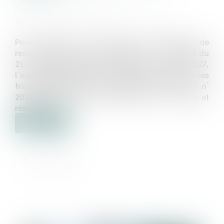
Publié le :
14/06/2024
Source :
www.maisondescommunes85.fr
Pour faciliter et sécuriser les projets de
reconversion de friches, le décret n° 2024-452 du
21 mai 2024 instaure, jusqu’au 31 mai 2027,
l'expérimentation d'un certificat de projet sur les
friches (application de l'article 212 de la loi n°
2021-1104 du 22 août 2021 dite loi « Climat et
résilience »)...
Lire la suite