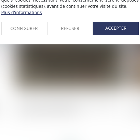
es
Urbanisme et environnement : prévention
Di
(cookies statistiques), avant de continuer votre visite du site.
contre l'intensification et l'extension du
pr
Plus d'informations
risque incendie
du
ACCEPTER
CONFIGURER
REFUSER
024
Publié le :
22/05/2024
Accès au juge administratif : désormais, le
L'
cachet de la Poste fait foi
SC