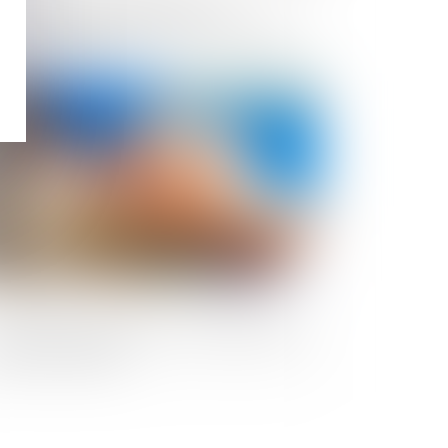
stribution d'échantillon par un
ofessionnel : sur demande uniquement
 consommateur
Publié le :
22/05/2024
occupation gratuite de l'immeuble de la
I par un associé