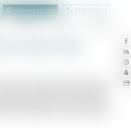
Paiement en ligne
04 99 74 01 09
Honoraires
Contact
Enchères
nt : prévention contre
nsion du risque incendie
t à jour la procédure d'élaboration de l'état des
e vendeur ou le bailleur d'un bien immobilier
 obligations légales de débroussaillement d'en
ire à chaque étape de la vente ou de la location,
tion de l'article 23 de la loi du 10 juillet 2023
e contre l'intensification et l'extension du risque