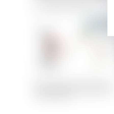
Contrôle des concentrations d’entrepris
: les seuils bientôt rehaussés
Publié le :
23/05/2
Mistral AI serait en passe de réaliser une
nouvelle levée de fonds record de 600
millions de dollars