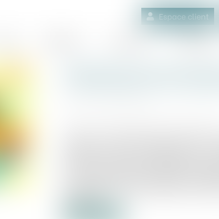
Espace client
quipe
Médiation
Expertises
Actualités
Urbanisme et environneme
l'intensification et l'exte
Publié le :
23/05/2024
Source :
www.maisondescommunes85.fr
Le décret n° 2024-405 du 29 avril 2024 me
risques en rendant obligatoire pour l
concerné par une zone assujettie à des
informer le potentiel acquéreur ou locata
et cela dès l'annonce immobilière (applica
visant à renforcer la prévention et la lutt
incendie)...
Lire la suite