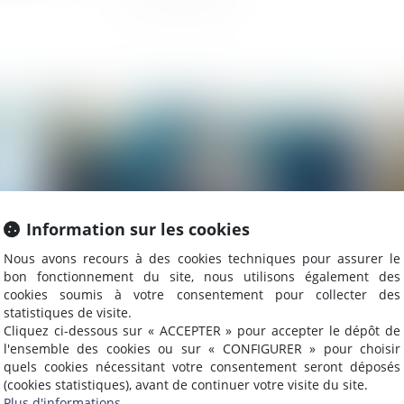
023
Publié le :
01/12/2023
Information sur les cookies
Nous avons recours à des cookies techniques pour assurer le
bon fonctionnement du site, nous utilisons également des
cookies soumis à votre consentement pour collecter des
statistiques de visite.
,
Des raisons justifiant la désignation d’un
Ur
Cliquez ci-dessous sur « ACCEPTER » pour accepter le dépôt de
l'ensemble des cookies ou sur « CONFIGURER » pour choisir
mandataire ad hoc
ce
quels cookies nécessitant votre consentement seront déposés
ce
(cookies statistiques), avant de continuer votre visite du site.
Plus d'informations