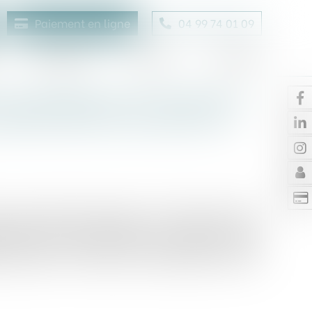
Paiement en ligne
04 99 74 01 09
Honoraires
Contact
Enchères
ne profession ont vocation à
tuelles dès lors qu’elles ont
ur de cassation précise, sur la base de l’article
aborés par une profession ont vocation, sauf
ns entre ses membres, mais aussi celles avec des
 que celles-ci, en ayant eu connaissance, les ont