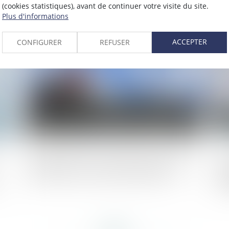
la facture électronique est connu !
tr
(cookies statistiques), avant de continuer votre visite du site.
Plus d'informations
2023
Publié le :
26/10/2023
ACCEPTER
CONFIGURER
REFUSER
Méthodologie du repérage amiante avant
Co
démolition ou travaux de démolition
du
co
dé
qu