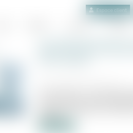
Espace client
quipe
Médiation
Expertises
Actualités
Les usages techniques à u
régir les relations contrac
été acceptées
Publié le :
27/10/2023
Source :
www.lemag-juridique.com
Par une décision du 4 octobre 2023, la Co
1194 du Code civil, que les usages él
convention contraire, à régir les relatio
personnes étrangères dès qu’il est établi
acceptées...
Lire la suite