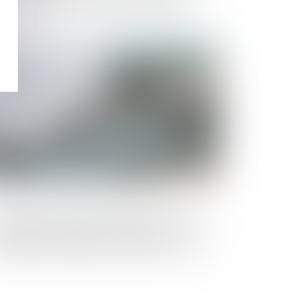
ansposition de la directive se finalise
Publié le :
26/10/2023
ntestation de créance et incompétence
 juge-commissaire : le tribunal
mpétent est réputé saisi dès la date de
livrance de l’assignation, dès lors
’elle est remise au greffe