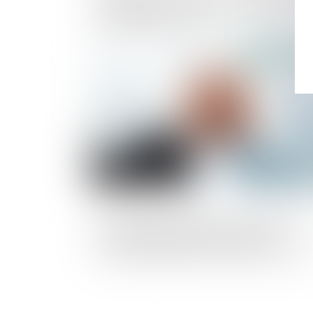
du gérant de la SCI : présomption de
connaissance du vice
Publié le :
27/10/
Les usages techniques à une profession
ont vocation à régir les relations
contractuelles dès lors qu’elles ont été
acceptées