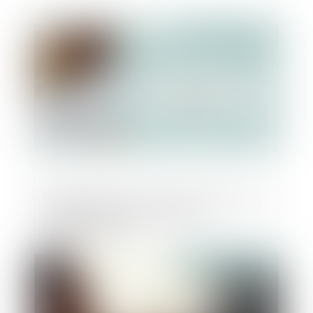
Publié le :
28/07/2023
Marché à forfait : refus du silence comme
acceptation tacite des travaux
supplémentaires
Publié le :
27/07/2023