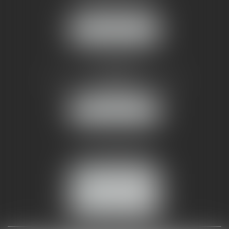
34070 MONTPELLIER
NOUS LOCALISER
AMMA NÎMES
93 Chem. Bas du Mas de Boudan
30000 NÎMES
NOUS LOCALISER
Tél :
04 99 74 01 09
Fax : 04 99 74 01 13
NOUS CONTACTER
ESPACE CLIENT