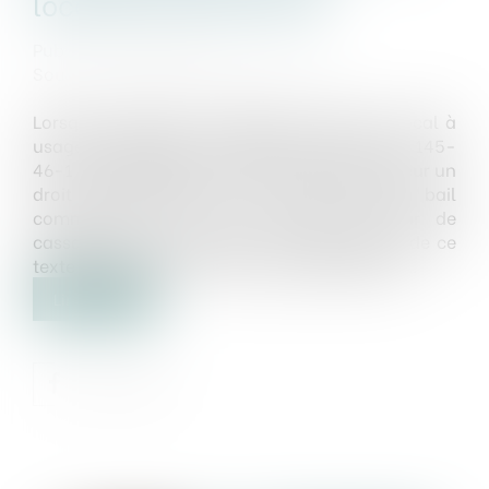
locataire commercial
Publié le :
26/07/2023
Source :
www.lemag-juridique.com
Lorsqu’un bailleur envisage de vendre un local à
usage commercial ou artisanal, l’article L. 145-
46-1 du Code de commerce confère au preneur un
droit de préférence sur le local objet du bail
commercial. Le 29 juin dernier, la Cour de
cassation s’est prononcée sur l’application de ce
texte concernant un local à usage industriel...
Lire la suite