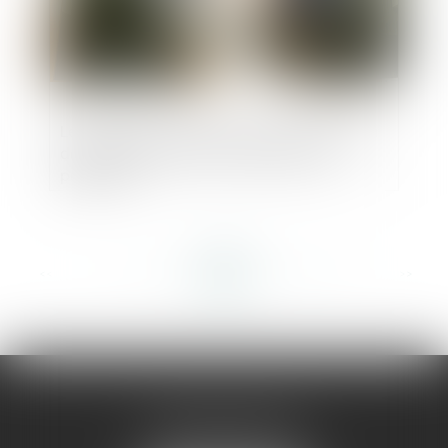
Le maître d’ouvrage ne doit pas vérifier la
date de délivrance de la garantie de
paiement
<<
<
...
136
137
138
139
140
141
142
...
>
>>
AMMA MONTPELLIER
1 rue du Pont de Lattes