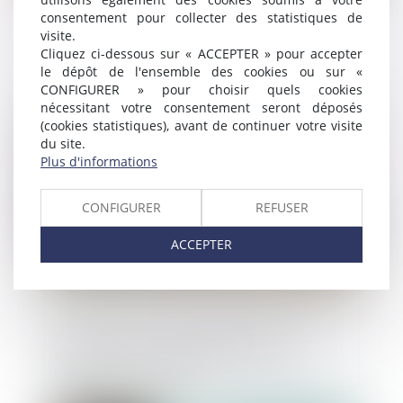
consentement pour collecter des statistiques de
visite.
Quelles sont les modalités de
Cliquez ci-dessous sur « ACCEPTER » pour accepter
récupération de l'avance en cas de
le dépôt de l'ensemble des cookies ou sur «
résiliation pour faute ?
CONFIGURER » pour choisir quels cookies
nécessitant votre consentement seront déposés
Publié le :
26/07/2023
(cookies statistiques), avant de continuer votre visite
du site.
Plus d'informations
CONFIGURER
REFUSER
ACCEPTER
Vente de locaux à usage professionnels :
exclusion du droit de préférence du
locataire commercial