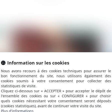
023
Publié le :
20/06/2023
Information sur les cookies
Nous avons recours à des cookies techniques pour assurer le
bon fonctionnement du site, nous utilisons également des
cookies soumis à votre consentement pour collecter des
statistiques de visite.
Vente à réméré et prescription de l’action
Pr
Cliquez ci-dessous sur « ACCEPTER » pour accepter le dépôt de
pour reconnaissance de la propriété
et
l'ensemble des cookies ou sur « CONFIGURER » pour choisir
ré
quels cookies nécessitant votre consentement seront déposés
(cookies statistiques), avant de continuer votre visite du site.
Plus d'informations