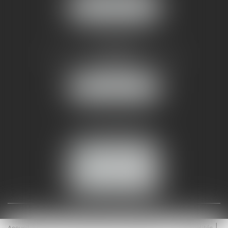
NOUS LOCALISER
AMMA NÎMES
93 Chem. Bas du Mas de Boudan
30000 NÎMES
NOUS LOCALISER
Tél :
04 99 74 01 09
Fax : 04 99 74 01 13
NOUS CONTACTER
ESPACE CLIENT
Accueil
Équipe
Médiation
Expertises
Actualités