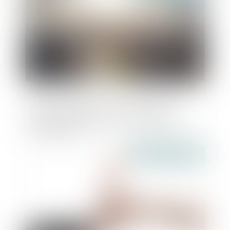
Pertes subies par les services publics
locaux : 507 régies et 512 collectivités
bénéficiaires
Publié le :
09/09/2022