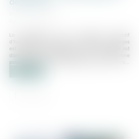
démolition
Publié le :
15/09/2022
Source :
www.efl.fr
La démolition d’un immeuble collectif
d’habitation contrevenant au cahier des charges
est disproportionnée dès lors que l’immeuble est
dans l’esprit du lotissement, qu’il n’occasionne
pour les voisins aucune perte de vue ni vis-à-vis...
Lire la suite