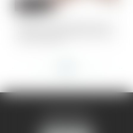
Urbanisme : responsabilité sans faute de
la commune en cas de préemption légale
suivie d’un abandon
<<
<
...
182
183
184
185
186
187
188
...
>
>>
AMMA MONTPELLIER
1 rue du Pont de Lattes
34070 MONTPELLIER