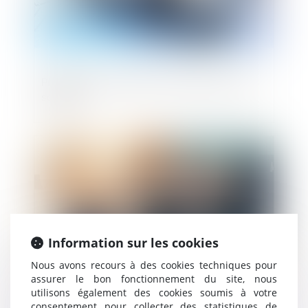
Procédures collectives et protection des
salaires
Publié le :
15/09/2022
Information sur les cookies
Nous avons recours à des cookies techniques pour
assurer le bon fonctionnement du site, nous
utilisons également des cookies soumis à votre
Loi de protection du pouvoir d'achat :
consentement pour collecter des statistiques de