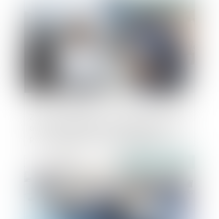
Publié le :
16/09/2022
ZAN : des sénateurs veulent reporter d'un
an le délai laissé aux conférences de Scot
pour transmettre leurs propositions
Publié le :
16/09/2022