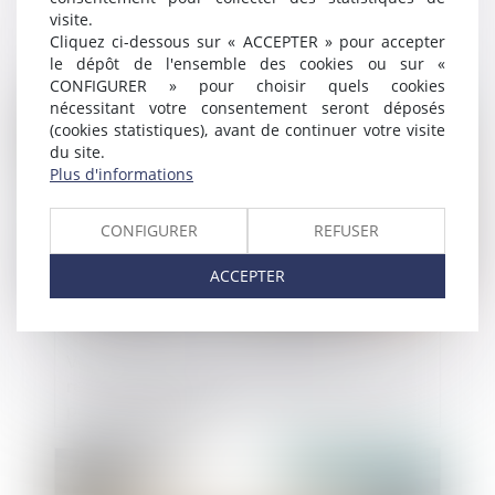
visite.
mesures pour faciliter la résiliation des
Cliquez ci-dessous sur « ACCEPTER » pour accepter
contrats de consommation
le dépôt de l'ensemble des cookies ou sur «
CONFIGURER » pour choisir quels cookies
Publié le :
15/09/2022
nécessitant votre consentement seront déposés
(cookies statistiques), avant de continuer votre visite
du site.
Plus d'informations
CONFIGURER
REFUSER
ACCEPTER
Violation du cahier des charges : le
ressenti négatif du coloti voisin ne justifie
pas la démolition
Publié le :
14/09/2022