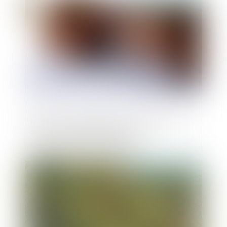
Publié le :
07/07/2025
Nullité et confirmation du contrat vicié :
zoom sur l’appréciation de la
connaissance du vice par le
consommateur
Publié le :
07/07/2025