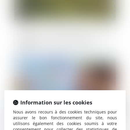
Urbanisme : la Cour de cassation confirme
la rigueur du régime des astreintes
pénales
Publié le :
07/07/2025
Information sur les cookies
Nous avons recours à des cookies techniques pour
assurer le bon fonctionnement du site, nous
utilisons également des cookies soumis à votre
Bien anticiper sa transmission, un enjeu
consentement pour collecter des statistiques de