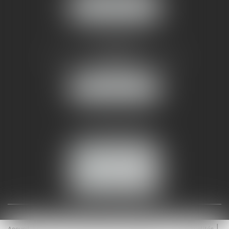
NOUS LOCALISER
AMMA NÎMES
93 Chem. Bas du Mas de Boudan
30000 NÎMES
NOUS LOCALISER
Tél :
04 99 74 01 09
Fax : 04 99 74 01 13
NOUS CONTACTER
ESPACE CLIENT
Accueil
Équipe
Médiation
Expertises
Actualités