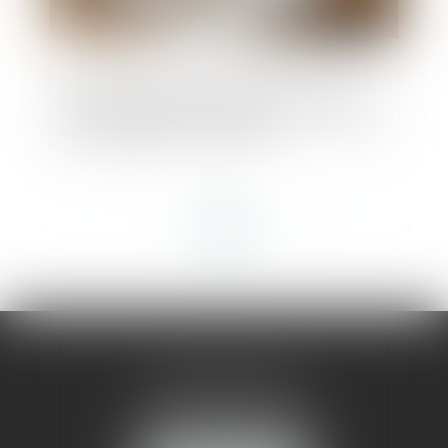
Vous êtes propriétaire bailleur et vous
envisagez des travaux, êtes-vous éligible
aux subventions de l’ANAH ?
<<
<
...
5
6
7
8
9
10
11
...
>
>>
AMMA MONTPELLIER
1 rue du Pont de Lattes
34070 MONTPELLIER