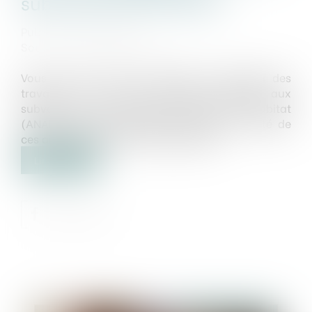
subventions de l’ANAH ?
Publié le :
04/07/2025
Source :
edito.seloger.com
Vous louez un bien et prévoyez d’y réaliser des
travaux. Vous êtes peut-être éligible aux
subventions de l’Agence nationale de l’habitat
(ANAH). Il serait dommage de passer à côté de
ces aides. Faisons le point ensemble...
Lire la suite