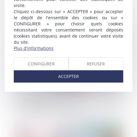
visite.
majeur pour les entreprises franciliennes
Cliquez ci-dessous sur « ACCEPTER » pour accepter
le dépôt de l'ensemble des cookies ou sur «
CONFIGURER » pour choisir quels cookies
Publié le :
04/07/2025
nécessitant votre consentement seront déposés
(cookies statistiques), avant de continuer votre visite
du site.
Plus d'informations
CONFIGURER
REFUSER
ACCEPTER
Les opérations de fusion-acquisition dans
les énergies renouvelables
Publié le :
04/07/2025