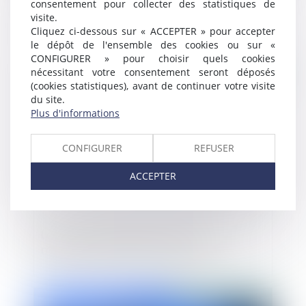
consentement pour collecter des statistiques de
Wingcopter obtient 40 millions d’euros de
visite.
la BEI pour ses livraisons par drone
Cliquez ci-dessous sur « ACCEPTER » pour accepter
le dépôt de l'ensemble des cookies ou sur «
CONFIGURER » pour choisir quels cookies
nécessitant votre consentement seront déposés
Publié le :
17/05/2023
(cookies statistiques), avant de continuer votre visite
du site.
Plus d'informations
CONFIGURER
REFUSER
ACCEPTER
Le format des bulletins de vote comme
motif d’annulation des élections
Publié le :
15/05/2023