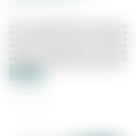
Publié le :
17/05/2023
Source :
www.usine-digitale.fr
La start-up allemande Wingcopter, qui développe
des drones destinés à la livraison de médicaments
et de produits alimentaires en zones reculées, a
obtenu 40 millions d'euros de la Banque
Européenne d'Investissement (BEI). L'idée est
d'étendre la production de son Wingcopter 198 et
de développer ses propres systèmes logistiques...
Lire la suite