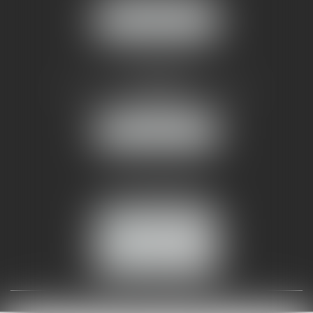
NOUS LOCALISER
AMMA NÎMES
93 Chem. Bas du Mas de Boudan
30000 NÎMES
NOUS LOCALISER
Tél :
04 99 74 01 09
Fax : 04 99 74 01 13
NOUS CONTACTER
ESPACE CLIENT