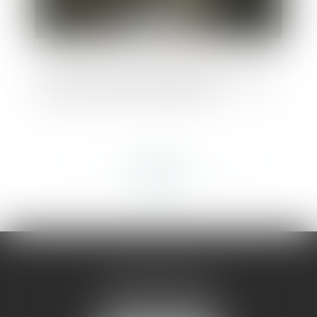
Le nouveau statut des dark stores et dark
kitchens en droit de l’urbanisme
<<
<
...
150
151
152
153
154
155
156
...
>
>>
AMMA MONTPELLIER
1 rue du Pont de Lattes
34070 MONTPELLIER