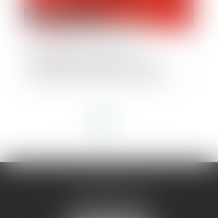
Recevabilité d’un dossier de
surendettement : précisions sur les
conditions relatives à la contestation
<<
<
1
2
3
4
>
>>
AMMA MONTPELLIER
1 rue du Pont de Lattes
34070 MONTPELLIER