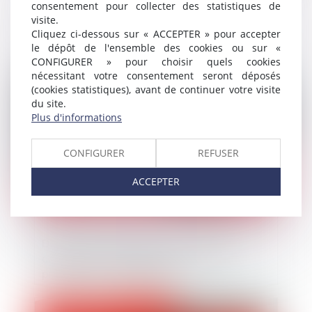
consentement pour collecter des statistiques de
Procédure de surendettement et fraude :
visite.
retour sur les limites de l’effacement des
Cliquez ci-dessous sur « ACCEPTER » pour accepter
dettes
le dépôt de l'ensemble des cookies ou sur «
CONFIGURER » pour choisir quels cookies
nécessitant votre consentement seront déposés
Publié le :
11/12/2024
(cookies statistiques), avant de continuer votre visite
du site.
Plus d'informations
CONFIGURER
REFUSER
ACCEPTER
Dossier de surendettement : la Cour de
cassation revient sur la violation du
principe du contradictoire
Publié le :
06/11/2024