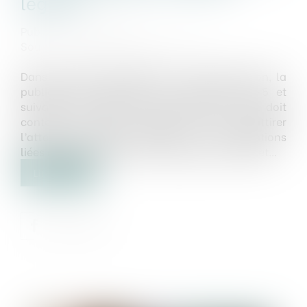
légales
Publié le :
14/04/2025
Source :
www.lemag-juridique.com
Dans le cadre des crédits à la consommation, la
publicité est encadrée aux articles L.312-5 et
suivants du Code de la consommation. Elle doit
contenir diverses mentions, afin d’attirer
l’attention du consommateur sur les obligations
liées au crédit et de les conscientiser à cet effet...
Lire la suite