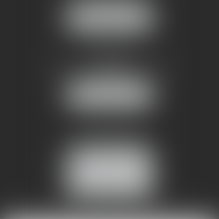
NOUS LOCALISER
AMMA NÎMES
93 Chem. Bas du Mas de Boudan
30000 NÎMES
NOUS LOCALISER
Tél :
04 99 74 01 09
Fax : 04 99 74 01 13
NOUS CONTACTER
ESPACE CLIENT