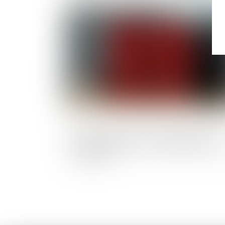
Publié le :
02/07/2
Contrat entre deux personnes privées s
le domaine public : le juge judiciaire est
compétent