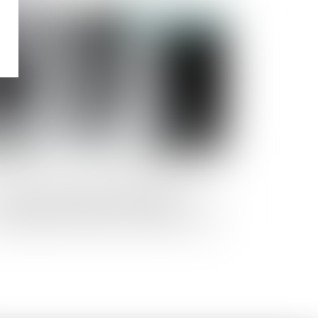
Publié le :
09/04/2025
 cas de circonstances exceptionnelles,
 Gouvernement peut interrompre
ovisoirement l’accès à un réseau social,
is sous conditions - Conseil d'État