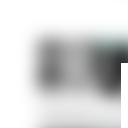
Publié le :
06/08/2
Avis relatif au projet de loi
constitutionnelle pour une Corse
autonome au sein de la République