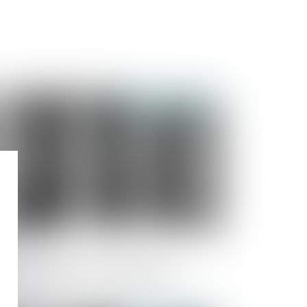
Publié le :
23/07/2025
port des congés annuels dans la
nction publique : les règles évoluent