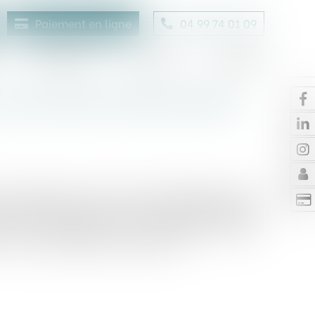
Paiement en ligne
04 99 74 01 09
Honoraires
Contact
Enchères
 quel cadre d’indemnisation
ien exproprié n’a pas reçu la destination prévue
exproprié dispose d’un droit de rétrocession. Si
le, il peut obtenir des dommages-intérêts,
lue et du préjudice de jouissance...