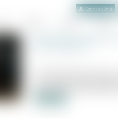
Espace client
quipe
Médiation
Expertises
Actualités
Rétrocession impossible :
pour l’exproprié ?
Publié le :
30/07/2025
Source :
www.lemag-juridique.com
En matière d’expropriation, lorsque le b
par la déclaration d’utilité publique, l’
cette rétrocession devient impossib
notamment au titre de la perte de plus-va
Lire la suite