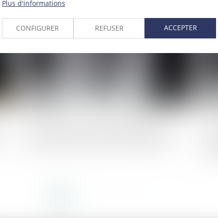
Plus d'informations
025
Publié le :
21/05/2025
ACCEPTER
CONFIGURER
REFUSER
ur
Quel accès au domaine public pour les
En
professions foraines et circassiennes ?
le
pr
ma
<<
<
1
2
3
4
5
6
7
...
>
>>