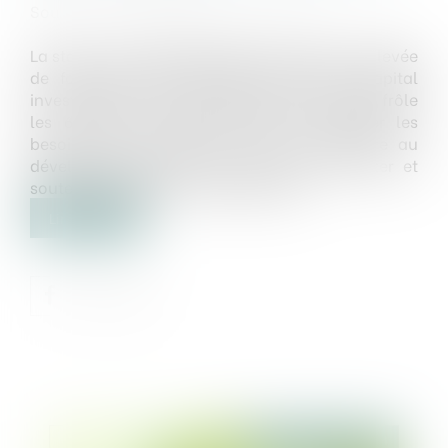
Source :
www.lemondeinformatique.fr
La start-up française Mistral AI a bouclé une levée
de fonds de 600 M€ mêlant dette et capital
investissement. La valorisation de la société frôle
les 6 Md€. Cet apport servira à financer les
besoins en ressources de calcul nécessaire au
développement des LLM, mais aussi recruter et
soutenir l'expansion internationale...
Lire la suite
Publié le :
26/06/2024