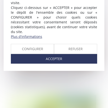
d'euros pour Seelab et son outil de
visite.
création graphique
Cliquez ci-dessous sur « ACCEPTER » pour accepter
le dépôt de l'ensemble des cookies ou sur «
CONFIGURER » pour choisir quels cookies
Publié le :
05/06/2024
nécessitant votre consentement seront déposés
(cookies statistiques), avant de continuer votre visite
du site.
Plus d'informations
CONFIGURER
REFUSER
ACCEPTER
Première levée de fonds pour Belledonne,
la marque de sneakers qui monte
Publié le :
29/05/2024