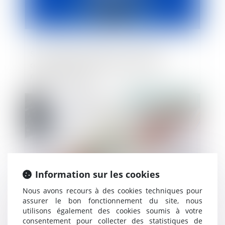
Suivi médical à distance : Quantiq
annonce une levée de fonds de 2,6
millions d'euros
Publié le :
12/06/2024
Information sur les cookies
Nous avons recours à des cookies techniques pour
assurer le bon fonctionnement du site, nous
utilisons également des cookies soumis à votre
Levée de fonds en seed de 1 million
consentement pour collecter des statistiques de