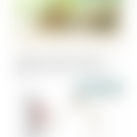
Mobilier reconditionné : L'entreprise
SCOP3 boucle une levée de fonds de 5,2
M€
Publié le :
23/05/2024