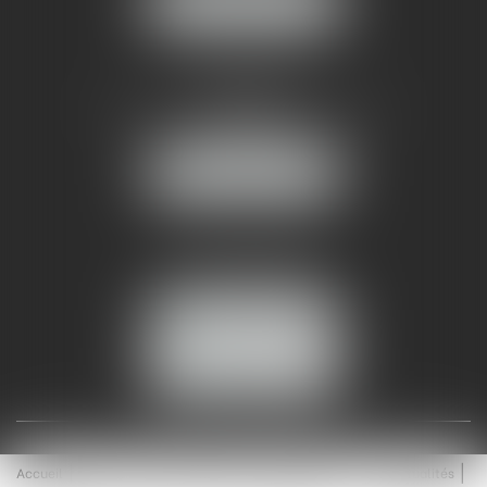
NOUS LOCALISER
AMMA NÎMES
93 Chem. Bas du Mas de Boudan
30000 NÎMES
NOUS LOCALISER
Tél :
04 99 74 01 09
Fax : 04 99 74 01 13
NOUS CONTACTER
ESPACE CLIENT
Accueil
Équipe
Médiation
Expertises
Actualités