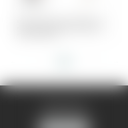
Mistral AI serait en passe de réaliser une
nouvelle levée de fonds record de 600
millions de dollars
<<
<
...
4
5
6
7
8
9
10
...
>
>>
AMMA MONTPELLIER
1 rue du Pont de Lattes
34070 MONTPELLIER