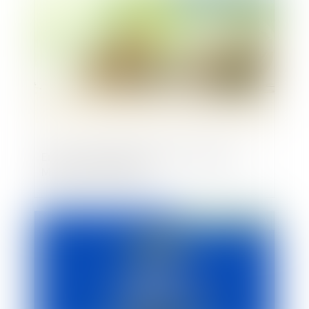
En levant 600 M€, Mistral AI frôle les 6
Md€ de valorisation
Publié le :
19/06/2024