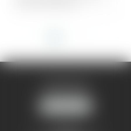
besoin de lever des fonds ?
<<
<
1
2
3
4
5
6
7
...
>
>>
AMMA MONTPELLIER
1 rue du Pont de Lattes
34070 MONTPELLIER
NOUS LOCALISER
AMMA NÎMES