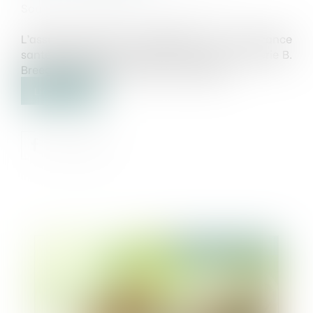
Source :
www.newsassurancespro.com
L’assurtech Dalma, positionnée sur l’assurance
santé animale, lève 20 millions d’euros en série B.
Breega et Bpifrance entrent au capital...
Lire la suite
Publié le :
28/03/2025