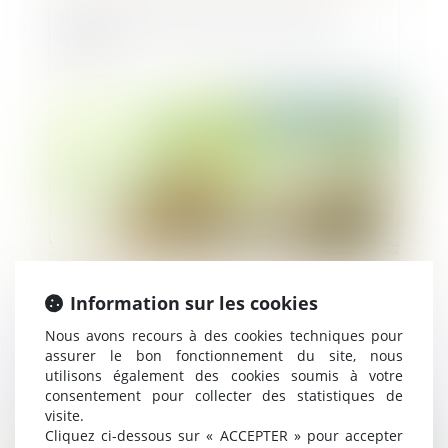
Nouvelle levée de fonds pour Beyond
Green
Publié le :
07/03/2025
Information sur les cookies
Nous avons recours à des cookies techniques pour
eHP² lance une levée de fonds
assurer le bon fonctionnement du site, nous
participative pour concevoir des
utilisons également des cookies soumis à votre
propulseurs hybrides de drones légers
consentement pour collecter des statistiques de
visite.
Cliquez ci-dessous sur « ACCEPTER » pour accepter
Publié le :
28/02/2025