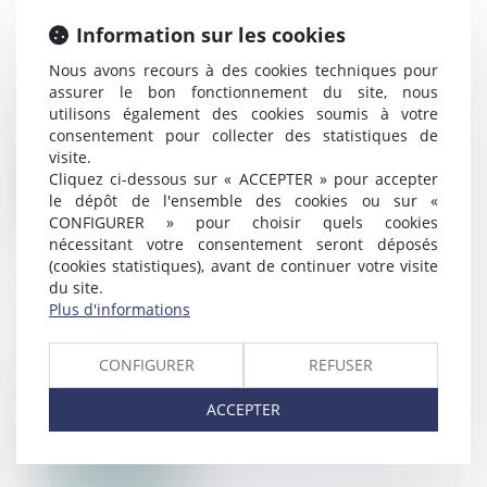
Réf. : 24/1524 CIFD / MILICIA (PUIMISSON)
Information sur les cookies
A VENDRE : MAISON À USAGE
Nous avons recours à des cookies techniques pour
D'HABITATION
assurer le bon fonctionnement du site, nous
32 000
€
utilisons également des cookies soumis à votre
consentement pour collecter des statistiques de
Puimisson
34480
visite.
Cliquez ci-dessous sur « ACCEPTER » pour accepter
Voir le détail
le dépôt de l'ensemble des cookies ou sur «
CONFIGURER » pour choisir quels cookies
nécessitant votre consentement seront déposés
(cookies statistiques), avant de continuer votre visite
du site.
Plus d'informations
Réf. : 22/0834 SAS SUD FRANCE PROMOTEUR
CONFIGURER
REFUSER
A VENDRE : 5 PARCELLES DE TERRAIN
20 000
€
ACCEPTER
Nègrepelisse
82800
Voir le détail