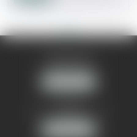
<<
<
1
>
>>
AMMA MONTPELLIER
1 rue du Pont de Lattes
34070 MONTPELLIER
NOUS LOCALISER
AMMA NÎMES
93 Chem. Bas du Mas de Boudan
30000 NÎMES
NOUS LOCALISER