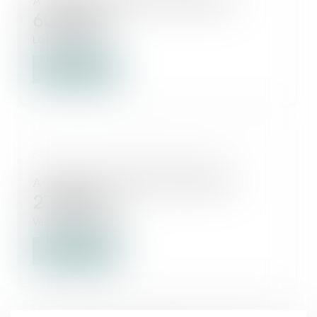
60 000
€
Lunel
34400
Voir le détail
Réf. : 25/1864 - CIFD (LINK FINANCIAL) / CUENOT
A VENDRE : ENSEMBLE IMMOBILIER
27 000
€
Vendargues
34740
Voir le détail