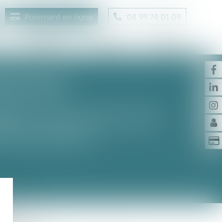
Paiement en ligne
04 99 74 01 09
Honoraires
Contact
Enchères
OBILIÈRE
lière, Voie d’exécution,
 de créances