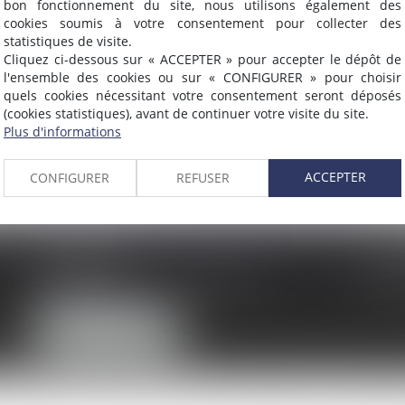
bon fonctionnement du site, nous utilisons également des
cookies soumis à votre consentement pour collecter des
r, organisme de crédit, banque ou divers et vous souha
statistiques de visite.
e contre des débiteurs indélicats qui ont suspendu leur
Cliquez ci-dessous sur « ACCEPTER » pour accepter le dépôt de
l'ensemble des cookies ou sur « CONFIGURER » pour choisir
quels cookies nécessitant votre consentement seront déposés
(cookies statistiques), avant de continuer votre visite du site.
ranties sur une créance à recouvrir
Plus d'informations
ACCEPTER
CONFIGURER
REFUSER
AMMA NÎMES
Tél :
93 Chem. Bas du Mas de Boudan
Fax :
30000 NÎMES
NOUS LOCALISER
Honoraires
Contact
Enchères
Espace client
Paiement en l