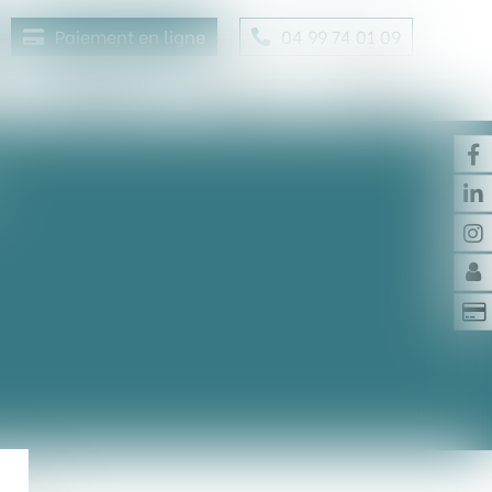
Paiement en ligne
04 99 74 01 09
Honoraires
Contact
Enchères