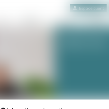
Espace client
quipe
Médiation
Expertises
Actualités
MÉDIATION