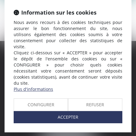
Information sur les cookies
Cette page est en cours de rédaction.
Nous avons recours à des cookies techniques pour
assurer le bon fonctionnement du site, nous
utilisons également des cookies soumis à votre
consentement pour collecter des statistiques de
visite.
Cliquez ci-dessous sur « ACCEPTER » pour accepter
le dépôt de l'ensemble des cookies ou sur «
AMMA MONTPELLIER
CONFIGURER » pour choisir quels cookies
1 rue du Pont de Lattes
nécessitant votre consentement seront déposés
34070 MONTPELLIER
(cookies statistiques), avant de continuer votre visite
du site.
NOUS LOCALISER
Plus d'informations
CONFIGURER
REFUSER
AMMA NÎMES
93 Chem. Bas du Mas de Boudan
ACCEPTER
30000 NÎMES
NOUS LOCALISER