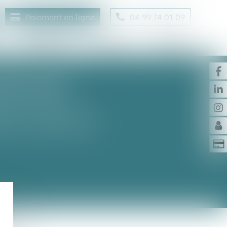
Paiement en ligne
04 99 74 01 09
Honoraires
Contact
Enchères
OBILIÈRE
ure collective