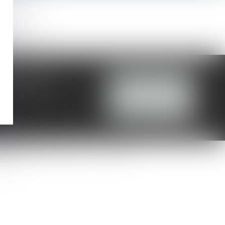
04 99 74 01 09
NOUS CONTACTER
 04 99 74 01 13
ESPACE CLIENT
igne
Saisie immobilière
Plan du site