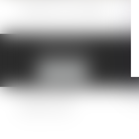
Cette page est en cours de rédaction.
AMMA MONTPELLIER
1 rue du Pont de Lattes
34070 MONTPELLIER
NOUS LOCALISER
Accueil
Équipe
Médiation
Expertises
Actualités
Mentions légales
Articles
Septeo Digital & Services © 2019