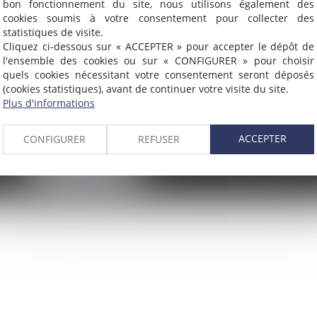
bon fonctionnement du site, nous utilisons également des
cookies soumis à votre consentement pour collecter des
statistiques de visite.
Cliquez ci-dessous sur « ACCEPTER » pour accepter le dépôt de
l'ensemble des cookies ou sur « CONFIGURER » pour choisir
quels cookies nécessitant votre consentement seront déposés
(cookies statistiques), avant de continuer votre visite du site.
Plus d'informations
AMMA NÎMES
Tél :
93 Chem. Bas du Mas de Boudan
Fax :
30000 NÎMES
ACCEPTER
CONFIGURER
REFUSER
NOUS LOCALISER
Honoraires
Contact
Enchères
Espace client
Paiement en l